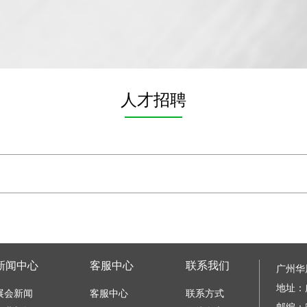
人才招聘
新闻中心
客服中心
联系我们
广州华
地址：
展会新闻
客服中心
联系方式