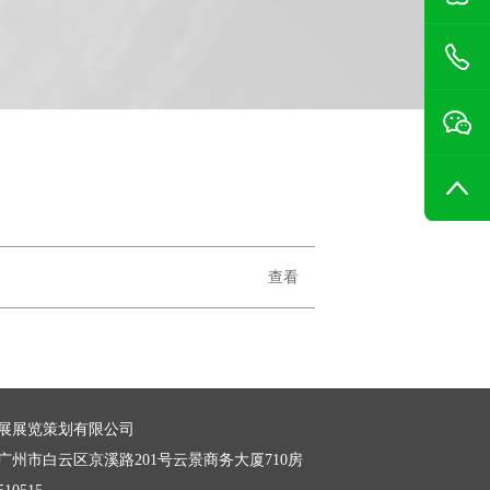
查看
展展览策划有限公司
广州市白云区京溪路201号云景商务大厦710房