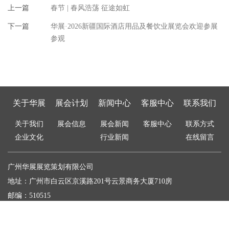
上一篇
春节 | 春风浩荡 征途如虹
下一篇
华展·2026新疆国际酒店用品及餐饮业展览会欢迎参展
参观
关于华展
展会计划
新闻中心
客服中心
联系我们
关于我们
展会信息
展会新闻
客服中心
联系方式
企业文化
行业新闻
在线留言
广州华展展览策划有限公司
地址：广州市白云区京溪路201号云景商务大厦710房
邮编：510515
电话：
020-38866778、38867122
网址：www.huazhan.com.cn