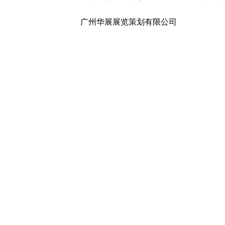
广州华展展览策划有限公司
地 址：广东省广州市白云区京溪路201号
电话：020-38866778 18988928176
上一篇
第25届西安国际家具博览会暨西安
下一篇
没有了